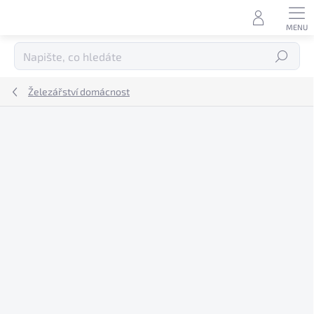
Přejít
na
obsah
Hledat
Železářství domácnost