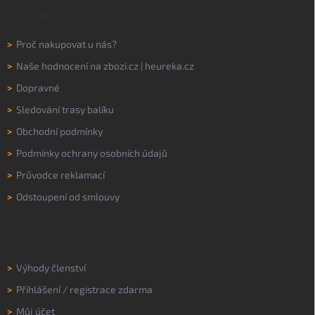
VŠE O NÁKUPU
>
Proč nakupovat u nás?
>
Naše hodnocení na
zbozi.cz
|
heureka.cz
>
Dopravné
>
Sledování trasy balíku
>
Obchodní podmínky
>
Podmínky ochrany osobních údajů
>
Průvodce reklamací
>
Odstoupení od smlouvy
MŮJ ÚČET
>
Výhody členství
>
Přihlášení
/
registrace zdarma
>
Můj účet