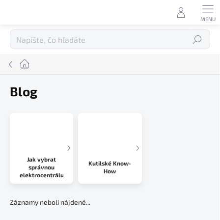
Prejsť
na
obsah
Hľadať
Domov
Blog
Jak vybrat
Kutilské Know-
správnou
How
elektrocentrálu
Záznamy neboli nájdené...