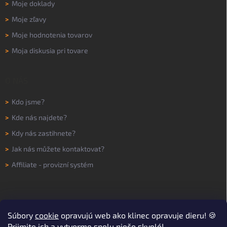
>
Moje doklady
>
Moje zľavy
>
Moje hodnotenia tovarov
>
Moja diskusia pri tovare
O NÁS
>
Kdo jsme?
>
Kde nás najdete?
>
Kdy nás zastihnete?
>
Jak nás můžete kontaktovat?
>
Affiliate - provizní systém
Súbory
cookie
opravujú web ako klinec opravuje dieru! 🍪
Prijmite ich a vytvorme spolu niečo skvelé!