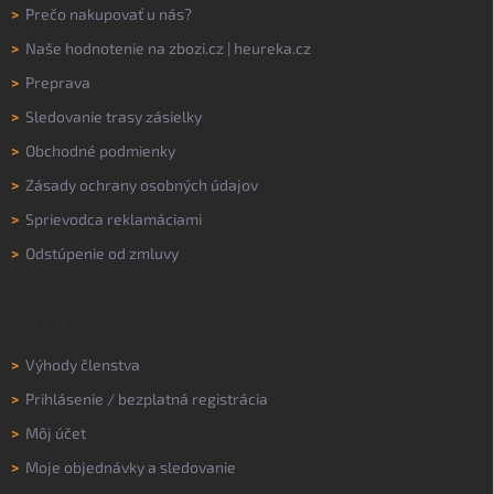
>
Prečo nakupovať u nás?
>
Naše hodnotenie na
zbozi.cz
|
heureka.cz
>
Preprava
>
Sledovanie trasy zásielky
>
Obchodné podmienky
>
Zásady ochrany osobných údajov
>
Sprievodca reklamáciami
>
Odstúpenie od zmluvy
MÔJ ÚČET
>
Výhody členstva
>
Prihlásenie
/
bezplatná registrácia
>
Môj účet
>
Moje objednávky a sledovanie