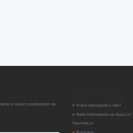
VŠETKO O NÁKUPE
rmácie o nových produktoch na
>
Prečo nakupovať u nás?
>
Naše hodnotenie na
zbozi.cz
|
heureka.cz
>
Preprava