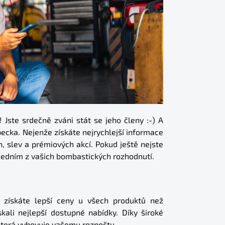
ste srdečně zváni stát se jeho členy :-) A
pecka. Nejenže získáte nejrychlejší informace
n, slev a prémiových akcí. Pokud ještě nejste
 jedním z vašich bombastických rozhodnutí.
e získáte lepší ceny u všech produktů než
skali nejlepší dostupné nabídky. Díky široké
 která vyhovuje vašemu rozpočtu.