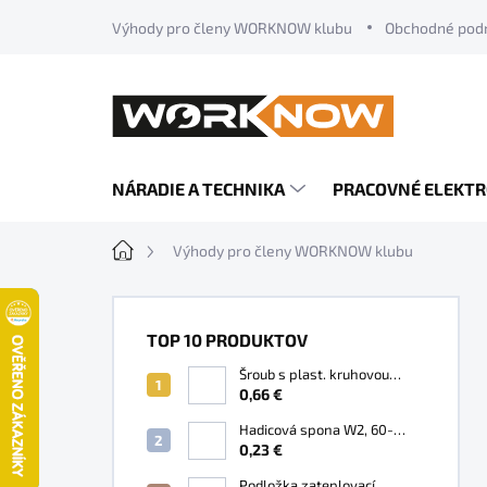
Prejsť
Výhody pro členy WORKNOW klubu
Obchodné pod
na
obsah
NÁRADIE A TECHNIKA
PRACOVNÉ ELEKT
Domov
Výhody pro členy WORKNOW klubu
B
o
TOP 10 PRODUKTOV
č
n
Šroub s plast. kruhovou
hlavou M8x50
0,66 €
ý
p
Hadicová spona W2, 60-
a
80mm, nerez A2
0,23 €
n
Podložka zateplovací