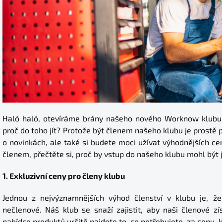
Haló haló, otevíráme brány našeho nového Worknow klubu! J
proč do toho jít? Protože být členem našeho klubu je prostě 
o novinkách, ale také si budete moci užívat výhodnějších ce
členem, přečtěte si, proč by vstup do našeho klubu mohl být
1. Exkluzivní ceny pro členy klubu
Jednou z nejvýznamnějších výhod členství v klubu je, ž
nečlenové. Náš klub se snaží zajistit, aby naši členové zí
nabídce produktů určitě najdete to, co potřebujete, za cenu,