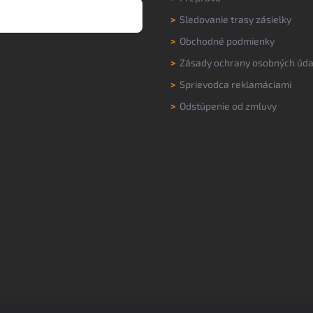
>
Sledovanie trasy zásielky
>
Obchodné podmienky
>
Zásady ochrany osobných úda
>
Sprievodca reklamáciami
>
Odstúpenie od zmluvy