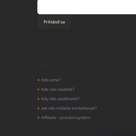
Prihlásiť sa
O NÁS
>
Kdo jsme?
>
Kde nás najdete?
>
Kdy nás zastihnete?
>
Jak nás můžete kontaktovat?
>
Affiliate - provizní systém