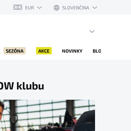
EUR
SLOVENČINA
PRÁZDNY KOŠÍK
NÁKUPNÝ
KOŠÍK
SEZÓNA
AKCE
NOVINKY
BLOG
ZNAČK
OW klubu