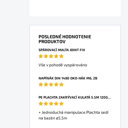
POSLEDNÉ HODNOTENIE
PRODUKTOV
SPÁROVACÍ MALTA JOINT FIX
Vše v pohodě vyspárováno
NAPÍNÁK DIN 1480 OKO-HÁK M6, ZB
PE PLACHTA ZAKRÝVACÍ KULATÁ 5.5M 120G/1M2 MODRO-STŘÍBRNÁ
+ Jednoduchá manipulace.Plachta sedí
na bazén ø5,5m