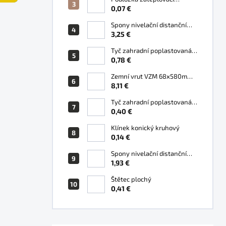
e
WESTBERG 60mm
0,07 €
l
Spony nivelační distanční
1,5mm
3,25 €
Tyč zahradní poplastovaná
16 mm
0,78 €
Zemní vrut VZM 68x580mm,
3 x M8
8,11 €
Tyč zahradní poplastovaná
11 mm
0,40 €
Klínek konický kruhový
0,14 €
Spony nivelační distanční
3mm
1,93 €
Štětec plochý
0,41 €