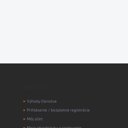
MÔJ ÚČET
>
Výhody členstva
>
Prihlásenie
/
bezplatná registrácia
>
Môj účet
>
Moje objednávky a sledovanie