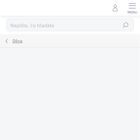
Prejsť
na
obsah
Hľadať
Dílna