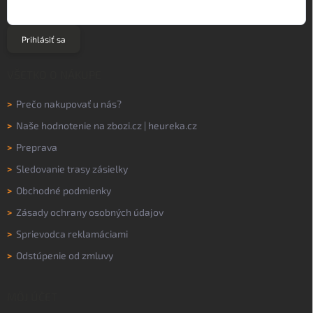
Prihlásiť sa
VŠETKO O NÁKUPE
>
Prečo nakupovať u nás?
>
Naše hodnotenie na
zbozi.cz
|
heureka.cz
>
Preprava
>
Sledovanie trasy zásielky
>
Obchodné podmienky
>
Zásady ochrany osobných údajov
>
Sprievodca reklamáciami
>
Odstúpenie od zmluvy
MÔJ ÚČET