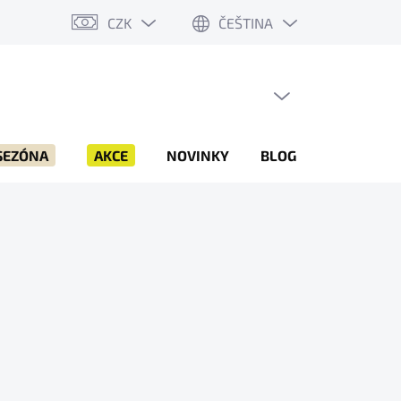
CZK
ČEŠTINA
PRÁZDNÝ KOŠÍK
NÁKUPNÍ
KOŠÍK
SEZÓNA
AKCE
NOVINKY
BLOG
ZNAČKY