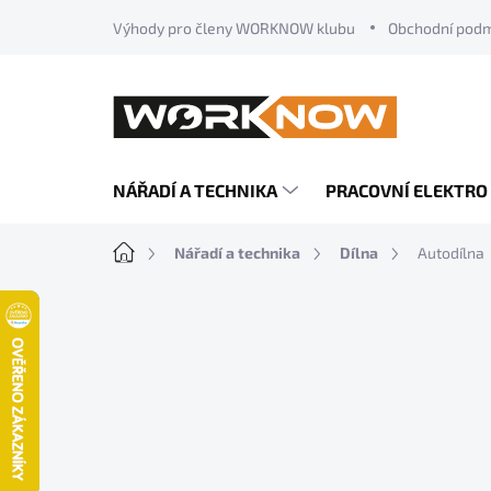
Přejít
Výhody pro členy WORKNOW klubu
Obchodní pod
na
obsah
NÁŘADÍ A TECHNIKA
PRACOVNÍ ELEKTRO
Domů
Nářadí a technika
Dílna
Autodílna