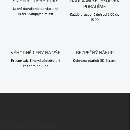
SME NA DOSAH RUKY
RADI VÁM KEDYKOĽVEK
PORADÍME
Lacné doručenie
do viac ako
10 tis. výdajných miest
Každý pracovný deň od 7:00 do
15:00
VÝHODNÉ CENY NA VŠE
BEZPEČNÝ NÁKUP
Presne tak.
S nami ušetríte
pri
Ochrana platieb
3D Secure
každom nákupe
Z
á
p
ä
t
i
ODOBERAŤ NEWSLETTER