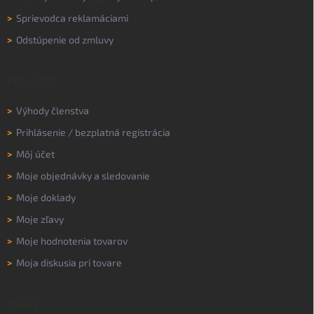
>
Sprievodca reklamáciami
>
Odstúpenie od zmluvy
MÔJ ÚČET
>
Výhody členstva
>
Prihlásenie
/
bezplatná registrácia
>
Môj účet
>
Moje objednávky a sledovanie
>
Moje doklady
>
Moje zľavy
>
Moje hodnotenia tovarov
>
Moja diskusia pri tovare
O NÁS