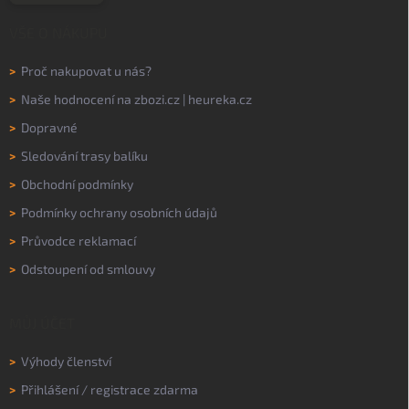
VŠE O NÁKUPU
>
Proč nakupovat u nás?
>
Naše hodnocení na
zbozi.cz
|
heureka.cz
>
Dopravné
>
Sledování trasy balíku
>
Obchodní podmínky
>
Podmínky ochrany osobních údajů
>
Průvodce reklamací
>
Odstoupení od smlouvy
MŮJ ÚČET
>
Výhody členství
>
Přihlášení
/
registrace zdarma