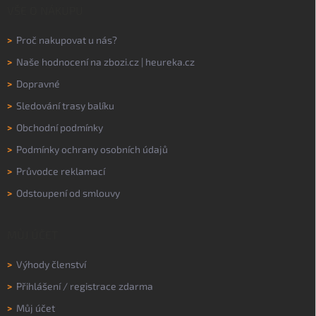
VŠE O NÁKUPU
>
Proč nakupovat u nás?
>
Naše hodnocení na
zbozi.cz
|
heureka.cz
>
Dopravné
>
Sledování trasy balíku
>
Obchodní podmínky
>
Podmínky ochrany osobních údajů
>
Průvodce reklamací
>
Odstoupení od smlouvy
MŮJ ÚČET
>
Výhody členství
>
Přihlášení
/
registrace zdarma
>
Můj účet