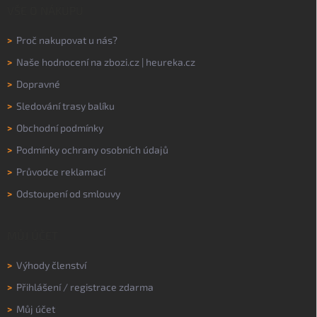
VŠE O NÁKUPU
>
Proč nakupovat u nás?
>
Naše hodnocení na
zbozi.cz
|
heureka.cz
>
Dopravné
>
Sledování trasy balíku
>
Obchodní podmínky
>
Podmínky ochrany osobních údajů
>
Průvodce reklamací
>
Odstoupení od smlouvy
MŮJ ÚČET
>
Výhody členství
>
Přihlášení
/
registrace zdarma
>
Můj účet