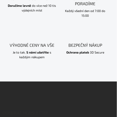
PORADÍME
Doručíme levně
do více než 10 tis
výdejních míst
Každý všední den od 7:00 do
15:00
VÝHODNÉ CENY NA VŠE
BEZPEČNÝ NÁKUP
Je to tak.
S námi ušetříte
s
Ochrana plateb
3D Secure
každým nákupem
Z
á
p
a
t
í
ODEBÍRAT NEWSLETTER