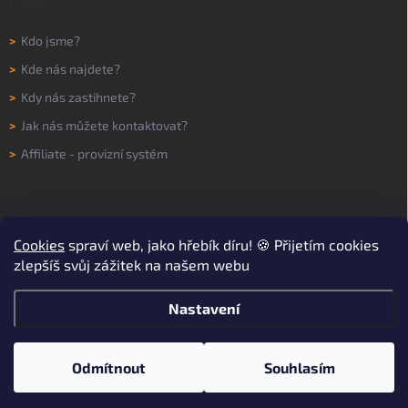
O NÁS
>
Kdo jsme?
>
Kde nás najdete?
>
Kdy nás zastihnete?
>
Jak nás můžete kontaktovat?
>
Affiliate - provizní systém
Cookies
spraví web, jako hřebík díru! 🍪 Přijetím cookies
zlepšíš svůj zážitek na našem webu
Nastavení
Copyright 2026
WORKNOW
. Všechna práva vyhrazena.
Upravit nastavení
cookies
Odmítnout
Souhlasím
Vytvořil Shoptet