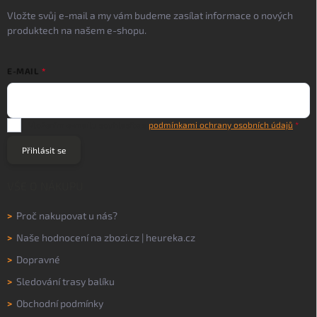
Vložte svůj e-mail a my vám budeme zasílat informace o nových
produktech na našem e-shopu.
E-MAIL
Vložením e-mailu souhlasíte s
podmínkami ochrany osobních údajů
Přihlásit se
VŠE O NÁKUPU
>
Proč nakupovat u nás?
>
Naše hodnocení na
zbozi.cz
|
heureka.cz
>
Dopravné
>
Sledování trasy balíku
>
Obchodní podmínky