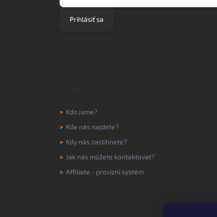
Prihlásiť sa
O NÁS
>
Kdo jsme?
>
Kde nás najdete?
>
Kdy nás zastihnete?
>
Jak nás můžete kontaktovat?
>
Affiliate - provizní systém