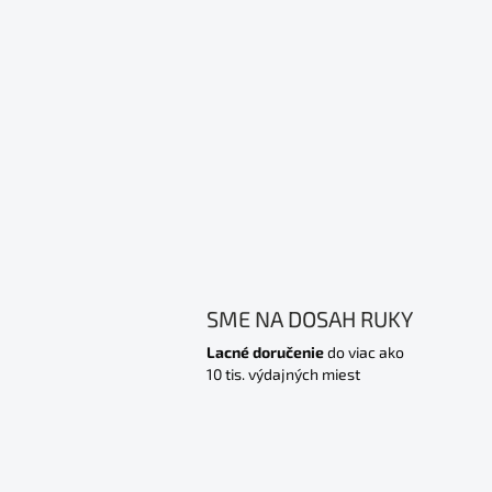
SME NA DOSAH RUKY
Lacné doručenie
do viac ako
10 tis. výdajných miest