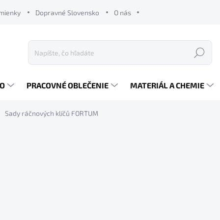
mienky
Dopravné Slovensko
O nás
Hľadať
RO
PRACOVNÉ OBLEČENIE
MATERIÁL A CHEMIE
Sady ráčnových klíčů FORTUM