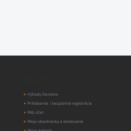
MÔJ ÚČET
>
Výhody členstva
>
Prihlásenie
/
bezplatná registrácia
>
Môj účet
>
Moje objednávky a sledovanie
>
Moje doklady