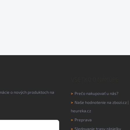
VŠETKO O NÁKUPE
rmácie o nových produktoch na
>
Prečo nakupovať u nás?
>
Naše hodnotenie na
zbozi.cz
|
heureka.cz
>
Preprava
>
Sledovanie trasy zásielky