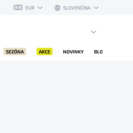
EUR
SLOVENČINA
PRÁZDNY KOŠÍK
NÁKUPNÝ
KOŠÍK
SEZÓNA
AKCE
NOVINKY
BLOG
ZNAČK