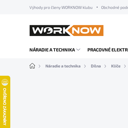
Prejsť
Výhody pro členy WORKNOW klubu
Obchodné pod
na
obsah
NÁRADIE A TECHNIKA
PRACOVNÉ ELEKT
Domov
Náradie a technika
Dílna
Klíče