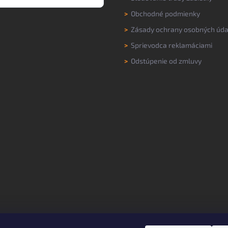
>
Obchodné podmienky
>
Zásady ochrany osobných úda
>
Sprievodca reklamáciami
>
Odstúpenie od zmluvy