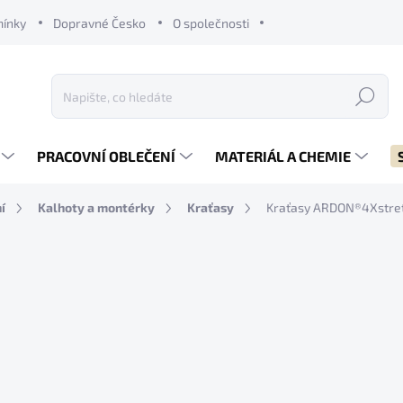
mínky
Dopravné Česko
O společnosti
Hledat
PRACOVNÍ OBLEČENÍ
MATERIÁL A CHEMIE
í
Kalhoty a montérky
Kraťasy
Kraťasy ARDON®4Xstret