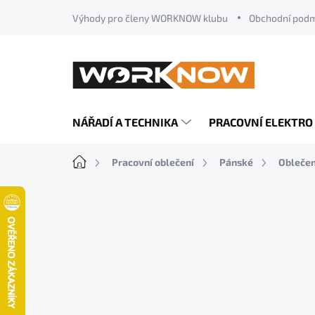
Přejít
Výhody pro členy WORKNOW klubu
Obchodní pod
na
obsah
NÁŘADÍ A TECHNIKA
PRACOVNÍ ELEKTRO
Domů
Pracovní oblečení
Pánské
Oblečen