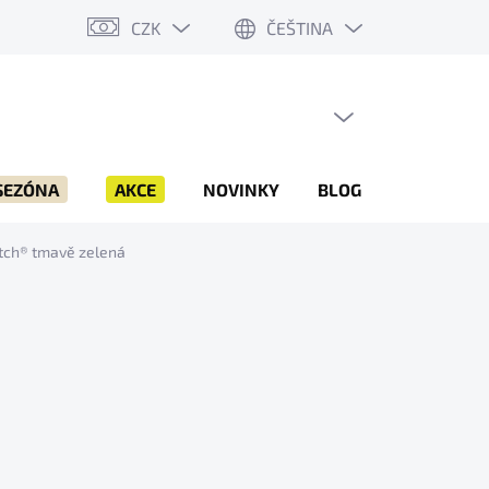
CZK
ČEŠTINA
PRÁZDNÝ KOŠÍK
NÁKUPNÍ
KOŠÍK
SEZÓNA
AKCE
NOVINKY
BLOG
ZNAČKY
ch® tmavě zelená