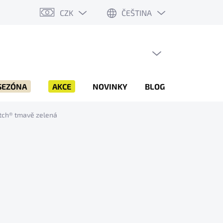
CZK
ČEŠTINA
PRÁZDNÝ KOŠÍK
NÁKUPNÍ
KOŠÍK
SEZÓNA
AKCE
NOVINKY
BLOG
ZNAČKY
ch® tmavě zelená