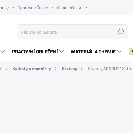
mínky
Dopravné Česko
O společnosti
Hledat
PRACOVNÍ OBLEČENÍ
MATERIÁL A CHEMIE
í
Kalhoty a montérky
Kraťasy
Kraťasy ARDON®4Xstret