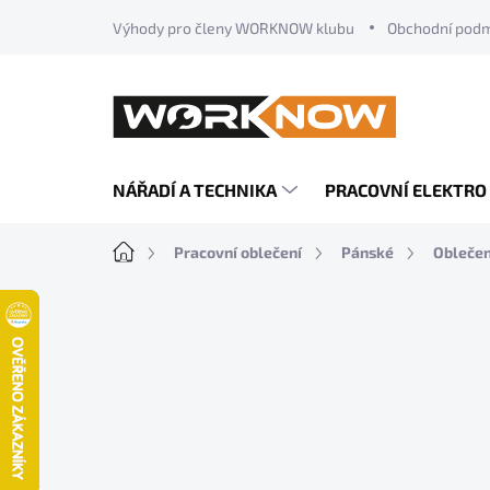
Přejít
Výhody pro členy WORKNOW klubu
Obchodní pod
na
obsah
NÁŘADÍ A TECHNIKA
PRACOVNÍ ELEKTRO
Domů
Pracovní oblečení
Pánské
Oblečen