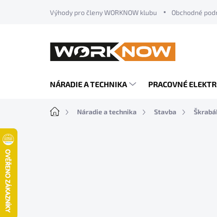
Prejsť
Výhody pro členy WORKNOW klubu
Obchodné pod
na
obsah
NÁRADIE A TECHNIKA
PRACOVNÉ ELEKT
Domov
Náradie a technika
Stavba
Škrabák