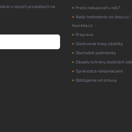
rmácie o nových produktoch na
>
Prečo nakupovať u nás?
>
Naše hodnotenie na
zbozi.cz
|
heureka.cz
>
Preprava
>
Sledovanie trasy zásielky
>
Obchodné podmienky
>
Zásady ochrany osobných úda
>
Sprievodca reklamáciami
>
Odstúpenie od zmluvy