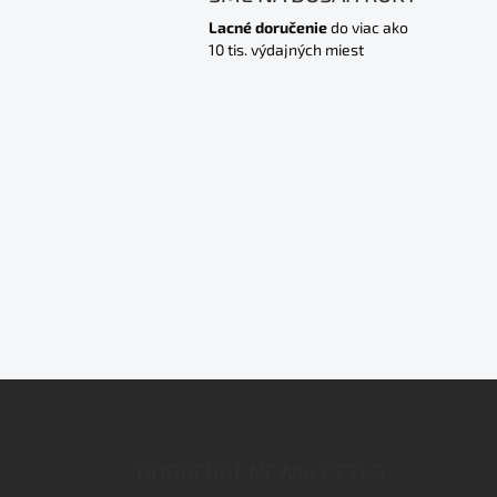
Lacné doručenie
do viac ako
10 tis. výdajných miest
Z
á
p
ä
ODOBERAŤ NEWSLETTER
t