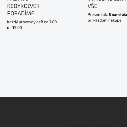
KEDYKOĽVEK
VŠE
PORADÍME
Presne tak.
S nami uš
pri každom nákupe
Každý pracovný deň od 7:00
do 15:00
VŠETKO O NÁKUPE