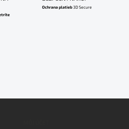
Ochrana platieb
3D Secure
etríte
MÔJ ÚČET