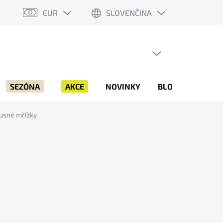
EUR
SLOVENČINA
PRÁZDNY KOŠÍK
NÁKUPNÝ
KOŠÍK
SEZÓNA
AKCE
NOVINKY
BLOG
ZNAČK
rusné mřížky