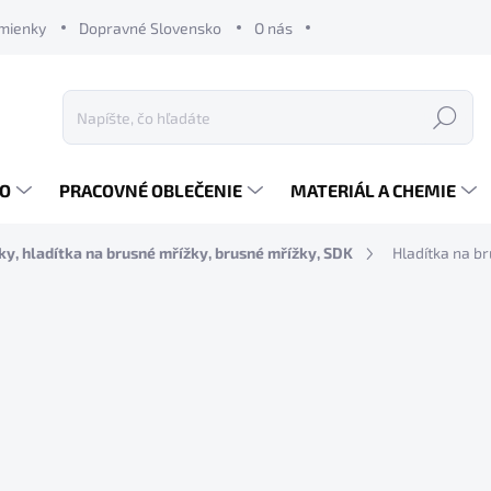
mienky
Dopravné Slovensko
O nás
Hľadať
RO
PRACOVNÉ OBLEČENIE
MATERIÁL A CHEMIE
y, hladítka na brusné mřížky, brusné mřížky, SDK
Hladítka na b