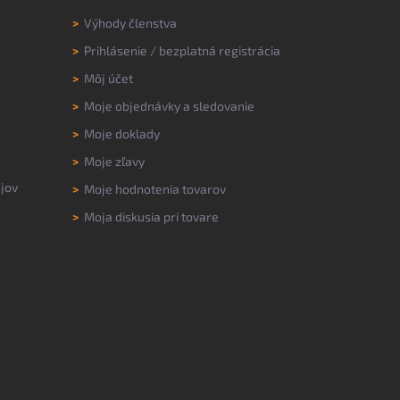
>
Výhody členstva
>
Prihlásenie
/
bezplatná registrácia
>
Môj účet
>
Moje objednávky a sledovanie
>
Moje doklady
>
Moje zľavy
jov
>
Moje hodnotenia tovarov
>
Moja diskusia pri tovare