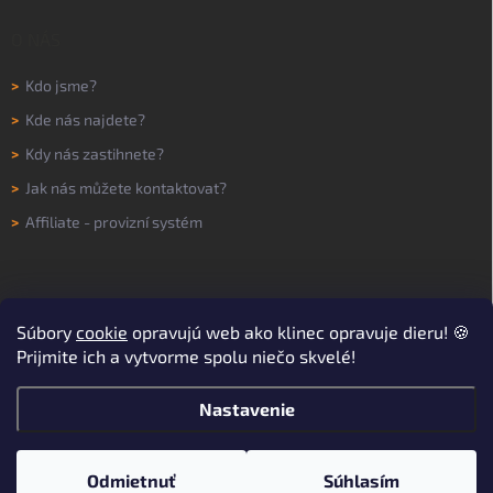
O NÁS
>
Kdo jsme?
>
Kde nás najdete?
>
Kdy nás zastihnete?
>
Jak nás můžete kontaktovat?
>
Affiliate - provizní systém
Súbory
cookie
opravujú web ako klinec opravuje dieru! 🍪
Prijmite ich a vytvorme spolu niečo skvelé!
Nastavenie
Copyright 2026
WORKNOW
. Všetky práva vyhradené.
Upraviť nastavenie
cookies
Odmietnuť
Súhlasím