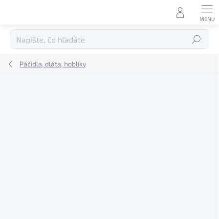
Prejsť
na
obsah
Hľadať
Páčidla, dláta, hoblíky