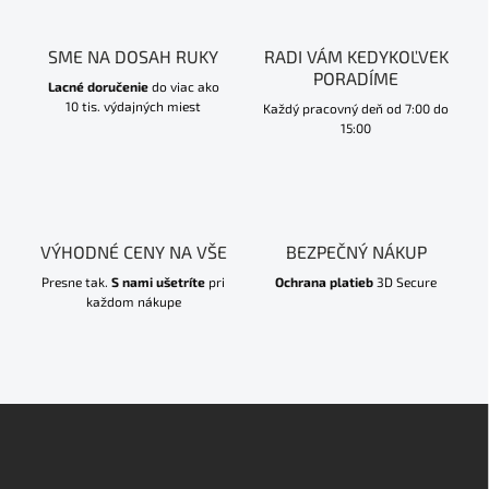
SME NA DOSAH RUKY
RADI VÁM KEDYKOĽVEK
PORADÍME
Lacné doručenie
do viac ako
10 tis. výdajných miest
Každý pracovný deň od 7:00 do
15:00
VÝHODNÉ CENY NA VŠE
BEZPEČNÝ NÁKUP
Presne tak.
S nami ušetríte
pri
Ochrana platieb
3D Secure
každom nákupe
Z
á
p
ä