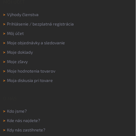
MÔJ ÚČET
>
Výhody členstva
>
Prihlásenie
/
bezplatná registrácia
>
Môj účet
>
Moje objednávky a sledovanie
>
Moje doklady
>
Moje zľavy
>
Moje hodnotenia tovarov
>
Moja diskusia pri tovare
O NÁS
>
Kdo jsme?
>
Kde nás najdete?
>
Kdy nás zastihnete?