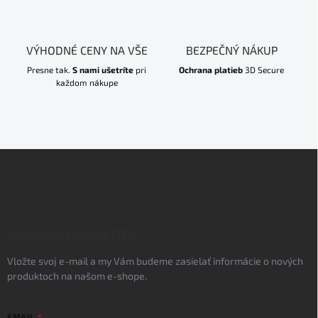
VÝHODNÉ CENY NA VŠE
BEZPEČNÝ NÁKUP
Presne tak.
S nami ušetríte
pri
Ochrana platieb
3D Secure
každom nákupe
Z
á
p
ä
t
i
ODOBERAŤ NEWSLETTER
e
Vložte svoj e-mail a my Vám budeme zasielať informácie o nových
produktoch na našom e-shope.
EMAIL