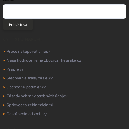
Prihlásiť sa
VŠETKO O NÁKUPE
>
Prečo nakupovať u nás?
>
Naše hodnotenie na
zbozi.cz
|
heureka.cz
>
Preprava
>
Sledovanie trasy zásielky
>
Obchodné podmienky
>
Zásady ochrany osobných údajov
>
Sprievodca reklamáciami
>
Odstúpenie od zmluvy