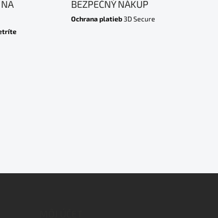
 NA
BEZPEČNÝ NÁKUP
Ochrana platieb
3D Secure
etríte
MÔJ ÚČET