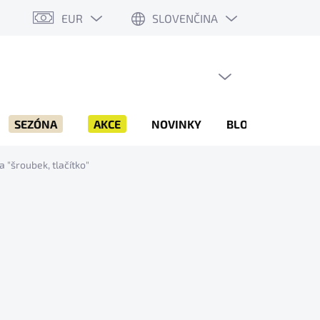
EUR
SLOVENČINA
PRÁZDNY KOŠÍK
NÁKUPNÝ
KOŠÍK
SEZÓNA
AKCE
NOVINKY
BLOG
ZNAČK
 "šroubek, tlačítko"