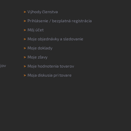
>
Výhody členstva
>
Prihlásenie
/
bezplatná registrácia
>
Môj účet
>
Moje objednávky a sledovanie
>
Moje doklady
>
Moje zľavy
jov
>
Moje hodnotenia tovarov
>
Moja diskusia pri tovare