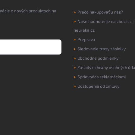
rmácie o nových produktoch na
>
Prečo nakupovať u nás?
>
Naše hodnotenie na
zbozi.cz
|
heureka.cz
>
Preprava
>
Sledovanie trasy zásielky
>
Obchodné podmienky
>
Zásady ochrany osobných úda
>
Sprievodca reklamáciami
>
Odstúpenie od zmluvy