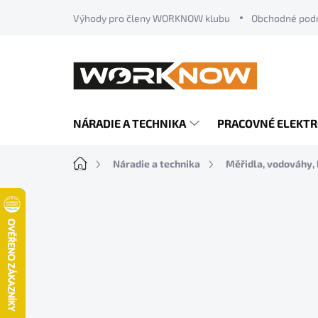
Prejsť
Výhody pro členy WORKNOW klubu
Obchodné pod
na
obsah
NÁRADIE A TECHNIKA
PRACOVNÉ ELEKT
Domov
Náradie a technika
Měřidla, vodováhy, 