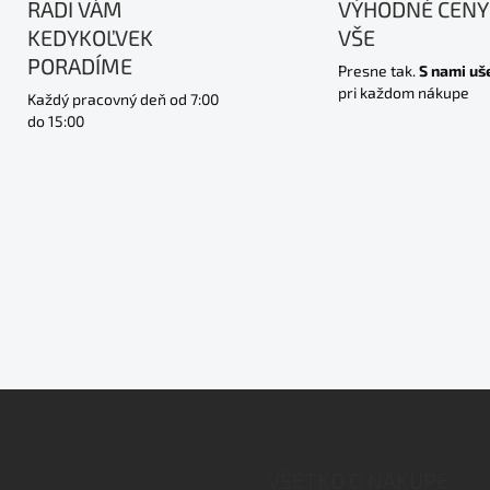
RADI VÁM
VÝHODNÉ CENY
KEDYKOĽVEK
VŠE
PORADÍME
Presne tak.
S nami uš
pri každom nákupe
Každý pracovný deň od 7:00
do 15:00
VŠETKO O NÁKUPE