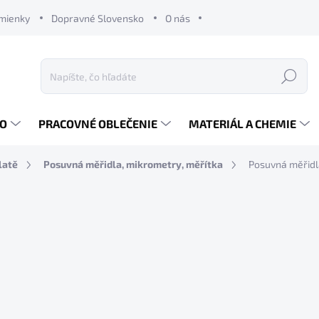
mienky
Dopravné Slovensko
O nás
Hľadať
RO
PRACOVNÉ OBLEČENIE
MATERIÁL A CHEMIE
latě
Posuvná měřidla, mikrometry, měřítka
Posuvná měřidla