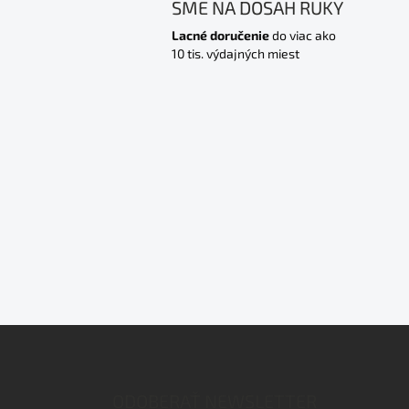
SME NA DOSAH RUKY
Lacné doručenie
do viac ako
10 tis. výdajných miest
Z
á
p
ä
ODOBERAŤ NEWSLETTER