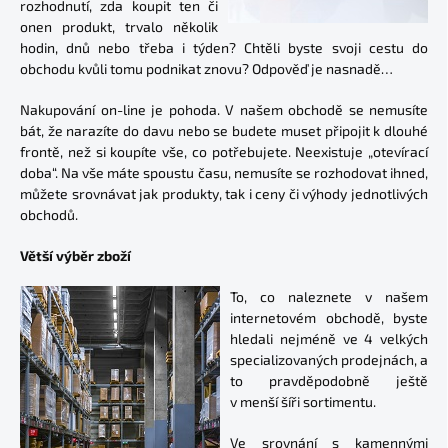
rozhodnutí, zda koupit ten či
onen produkt, trvalo několik
hodin, dnů nebo třeba i týden? Chtěli byste svoji cestu do
obchodu kvůli tomu podnikat znovu? Odpověď je nasnadě…
Nakupování on-line je pohoda. V našem obchodě se nemusíte
bát, že narazíte do davu nebo se budete muset připojit k dlouhé
frontě, než si koupíte vše, co potřebujete. Neexistuje „otevírací
doba“. Na vše máte spoustu času, nemusíte se rozhodovat ihned,
můžete srovnávat jak produkty, tak i ceny či výhody jednotlivých
obchodů.
Větší výběr zboží
To, co naleznete v našem
internetovém obchodě, byste
hledali nejméně ve 4 velkých
specializovaných prodejnách, a
to pravděpodobně ještě
v menší šíři sortimentu.
Ve srovnání s kamennými