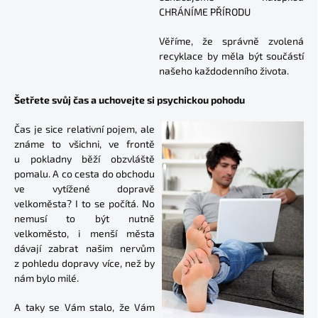
CHRÁNÍME PŘÍRODU
Věříme, že správně zvolená
recyklace by měla být součástí
našeho každodenního života.
Šetřete svůj čas a uchovejte si psychickou pohodu
Čas je sice relativní pojem, ale
známe to všichni, ve frontě
u pokladny běží obzvláště
pomalu. A co cesta do obchodu
ve vytížené dopravě
velkoměsta? I to se počítá. No
nemusí to být nutně
velkoměsto, i menší města
dávají zabrat našim nervům
z pohledu dopravy více, než by
nám bylo milé.
A taky se Vám stalo, že Vám