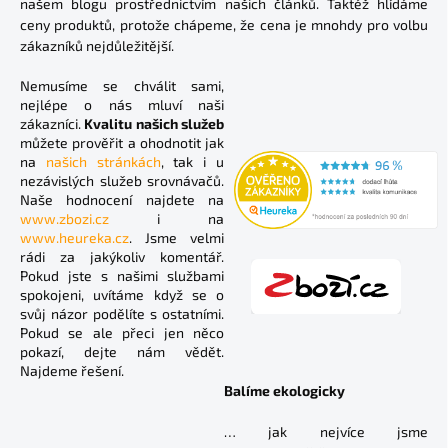
našem blogu prostřednictvím našich článků. Taktéž hlídáme
ceny produktů, protože chápeme, že cena je mnohdy pro volbu
zákazníků nejdůležitější.
Nemusíme se chválit sami,
nejlépe o nás mluví naši
zákazníci.
Kvalitu našich služeb
můžete prověřit a ohodnotit jak
na
našich stránkách
, tak i u
nezávislých služeb srovnávačů.
Naše hodnocení najdete na
www.zbozi.cz
i na
www.heureka.cz
. Jsme velmi
rádi za jakýkoliv komentář.
Pokud jste s našimi službami
spokojeni, uvítáme když se o
svůj názor podělíte s ostatními.
Pokud se ale přeci jen něco
pokazí, dejte nám vědět.
Najdeme řešení.
Balíme ekologicky
… jak nejvíce jsme