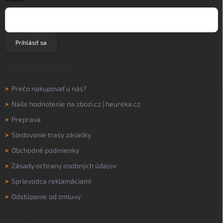
Prihlásiť sa
VŠETKO O NÁKUPE
>
Prečo nakupovať u nás?
>
Naše hodnotenie na
zbozi.cz
|
heureka.cz
>
Preprava
>
Sledovanie trasy zásielky
>
Obchodné podmienky
>
Zásady ochrany osobných údajov
>
Sprievodca reklamáciami
>
Odstúpenie od zmluvy