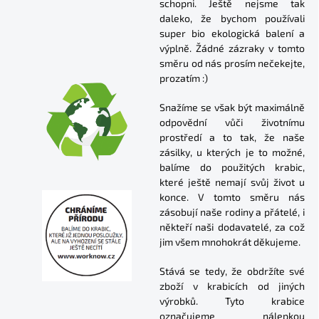
schopni. Ještě nejsme tak
daleko, že bychom používali
super bio ekologická balení a
výplně. Žádné zázraky v tomto
směru od nás prosím nečekejte,
prozatím :)
Snažíme se však být maximálně
odpovědní vůči životnímu
prostředí a to tak, že naše
zásilky, u kterých je to možné,
balíme do použitých krabic,
které ještě nemají svůj život u
konce. V tomto směru nás
zásobují naše rodiny a přátelé, i
někteří naši dodavatelé, za což
jim všem mnohokrát děkujeme.
Stává se tedy, že obdržíte své
zboží v krabicích od jiných
výrobků. Tyto krabice
označujeme nálepkou