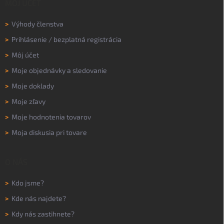
MÔJ ÚČET
>
Výhody členstva
>
Prihlásenie
/
bezplatná registrácia
>
Môj účet
>
Moje objednávky a sledovanie
>
Moje doklady
>
Moje zľavy
>
Moje hodnotenia tovarov
>
Moja diskusia pri tovare
O NÁS
>
Kdo jsme?
>
Kde nás najdete?
>
Kdy nás zastihnete?