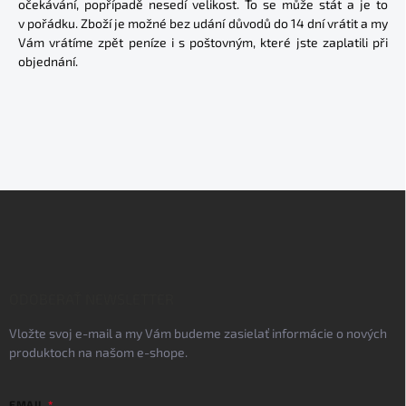
očekávání, popřípadě nesedí velikost. To se může stát a je to
v pořádku. Zboží je možné bez udání důvodů do 14 dní vrátit a my
Vám vrátíme zpět peníze i s poštovným, které jste zaplatili při
objednání.
Z
á
p
ä
t
i
ODOBERAŤ NEWSLETTER
e
Vložte svoj e-mail a my Vám budeme zasielať informácie o nových
produktoch na našom e-shope.
EMAIL