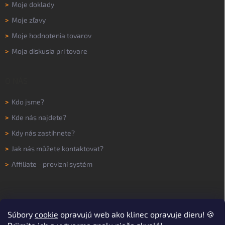
>
Moje doklady
>
Moje zľavy
>
Moje hodnotenia tovarov
>
Moja diskusia pri tovare
O NÁS
>
Kdo jsme?
>
Kde nás najdete?
>
Kdy nás zastihnete?
>
Jak nás můžete kontaktovat?
>
Affiliate - provizní systém
Súbory
cookie
opravujú web ako klinec opravuje dieru! 🍪