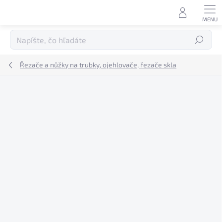
Prejsť
na
obsah
Hľadať
Řezače a nůžky na trubky, ojehlovače, řezače skla