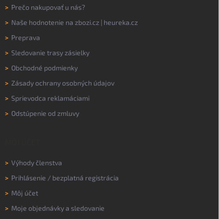
>
Prečo nakupovať u nás?
>
Naše hodnotenie na
zbozi.cz
|
heureka.cz
>
Preprava
>
Sledovanie trasy zásielky
>
Obchodné podmienky
>
Zásady ochrany osobných údajov
>
Sprievodca reklamáciami
>
Odstúpenie od zmluvy
MÔJ ÚČET
>
Výhody členstva
>
Prihlásenie
/
bezplatná registrácia
>
Môj účet
>
Moje objednávky a sledovanie