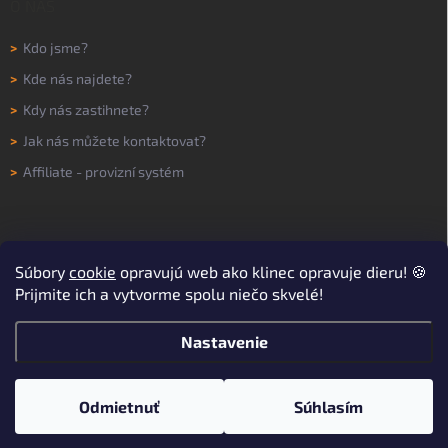
O NÁS
>
Kdo jsme?
>
Kde nás najdete?
>
Kdy nás zastihnete?
>
Jak nás můžete kontaktovat?
>
Affiliate - provizní systém
Súbory
cookie
opravujú web ako klinec opravuje dieru! 🍪
Prijmite ich a vytvorme spolu niečo skvelé!
Nastavenie
Copyright 2026
WORKNOW
. Všetky práva vyhradené.
Upraviť nastavenie
cookies
Odmietnuť
Súhlasím
Vytvoril Shoptet