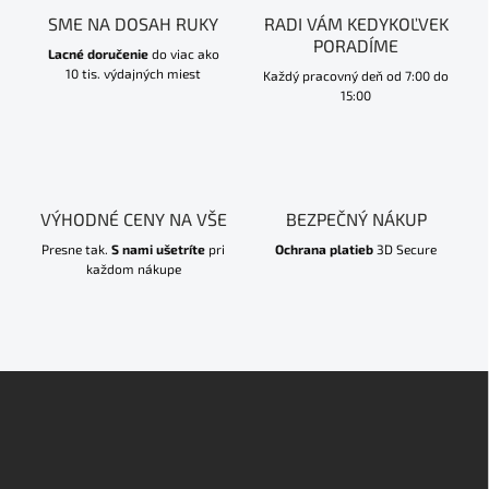
SME NA DOSAH RUKY
RADI VÁM KEDYKOĽVEK
PORADÍME
Lacné doručenie
do viac ako
10 tis. výdajných miest
Každý pracovný deň od 7:00 do
15:00
VÝHODNÉ CENY NA VŠE
BEZPEČNÝ NÁKUP
Presne tak.
S nami ušetríte
pri
Ochrana platieb
3D Secure
každom nákupe
Z
á
p
ä
t