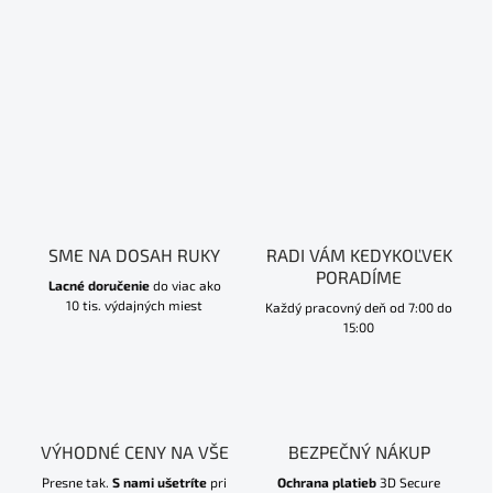
SME NA DOSAH RUKY
RADI VÁM KEDYKOĽVEK
PORADÍME
Lacné doručenie
do viac ako
10 tis. výdajných miest
Každý pracovný deň od 7:00 do
15:00
VÝHODNÉ CENY NA VŠE
BEZPEČNÝ NÁKUP
Presne tak.
S nami ušetríte
pri
Ochrana platieb
3D Secure