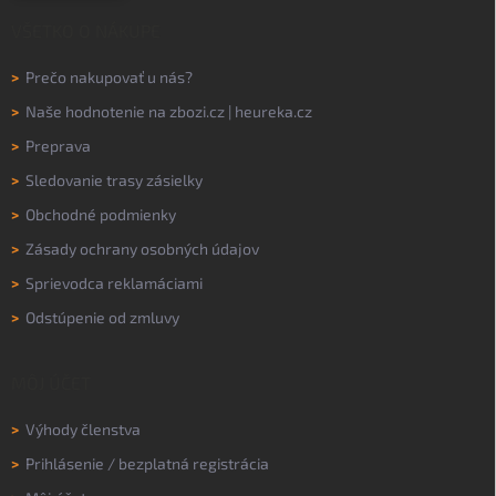
VŠETKO O NÁKUPE
>
Prečo nakupovať u nás?
>
Naše hodnotenie na
zbozi.cz
|
heureka.cz
>
Preprava
>
Sledovanie trasy zásielky
>
Obchodné podmienky
>
Zásady ochrany osobných údajov
>
Sprievodca reklamáciami
>
Odstúpenie od zmluvy
MÔJ ÚČET
>
Výhody členstva
>
Prihlásenie
/
bezplatná registrácia