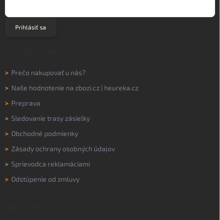
Prihlásiť sa
VŠETKO O NÁKUPE
>
Prečo nakupovať u nás?
>
Naše hodnotenie na
zbozi.cz
|
heureka.cz
>
Preprava
>
Sledovanie trasy zásielky
>
Obchodné podmienky
>
Zásady ochrany osobných údajov
>
Sprievodca reklamáciami
>
Odstúpenie od zmluvy
MÔJ ÚČET