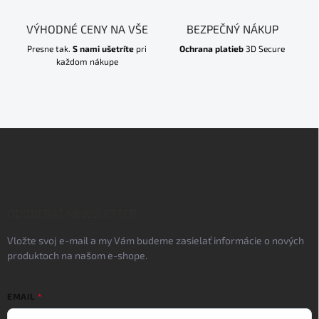
VÝHODNÉ CENY NA VŠE
BEZPEČNÝ NÁKUP
Presne tak.
S nami ušetríte
pri
Ochrana platieb
3D Secure
každom nákupe
Z
á
p
ä
t
i
ODOBERAŤ NEWSLETTER
e
Vložte svoj e-mail a my Vám budeme zasielať informácie o nových
produktoch na našom e-shope.
EMAIL