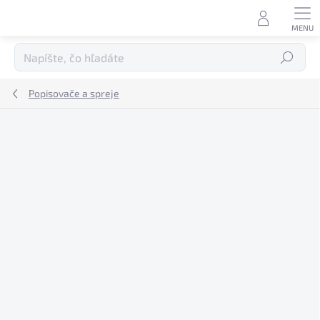
Prejsť
na
obsah
Hľadať
Popisovače a spreje