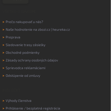
VŠETKO O NÁKUPE
>
Prečo nakupovať u nás?
>
Naše hodnotenie na
zbozi.cz
|
heureka.cz
>
Preprava
>
Sledovanie trasy zásielky
>
Obchodné podmienky
>
Zásady ochrany osobných údajov
>
Sprievodca reklamáciami
>
Odstúpenie od zmluvy
MÔJ ÚČET
>
Výhody členstva
>
Prihlásenie
/
bezplatná registrácia