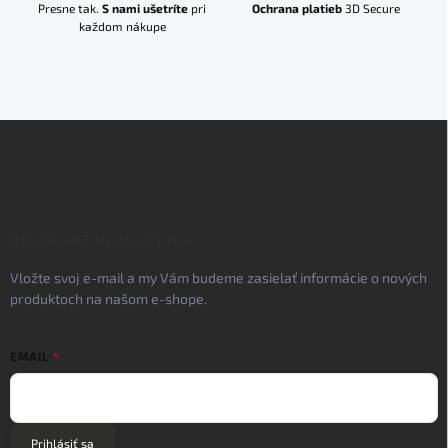
Presne tak.
S nami ušetríte
pri
Ochrana platieb
3D Secure
každom nákupe
Z
á
p
ä
t
i
ODOBERAŤ NEWSLETTER
e
Vložte svoj e-mail a my Vám budeme zasielať informácie o nových
produktoch na našom e-shope.
EMAIL
Prihlásiť sa