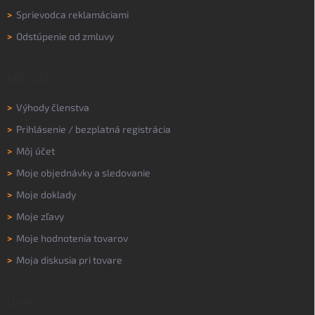
>
Sprievodca reklamáciami
>
Odstúpenie od zmluvy
MÔJ ÚČET
>
Výhody členstva
>
Prihlásenie
/
bezplatná registrácia
>
Môj účet
>
Moje objednávky a sledovanie
>
Moje doklady
>
Moje zľavy
>
Moje hodnotenia tovarov
>
Moja diskusia pri tovare
O NÁS