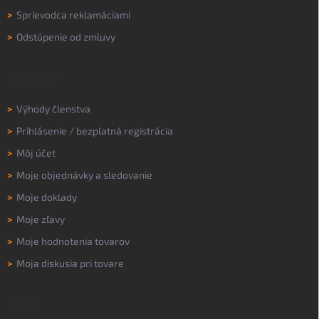
>
Sprievodca reklamáciami
>
Odstúpenie od zmluvy
MÔJ ÚČET
>
Výhody členstva
>
Prihlásenie
/
bezplatná registrácia
>
Môj účet
>
Moje objednávky a sledovanie
>
Moje doklady
>
Moje zľavy
>
Moje hodnotenia tovarov
>
Moja diskusia pri tovare
O NÁS