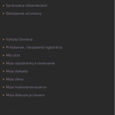
>
Sprievodca reklamáciami
>
Odstúpenie od zmluvy
MÔJ ÚČET
>
Výhody členstva
>
Prihlásenie
/
bezplatná registrácia
>
Môj účet
>
Moje objednávky a sledovanie
>
Moje doklady
>
Moje zľavy
>
Moje hodnotenia tovarov
>
Moja diskusia pri tovare
O NÁS