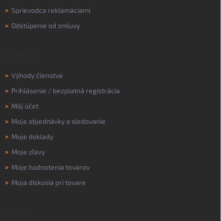
>
Sprievodca reklamáciami
>
Odstúpenie od zmluvy
MÔJ ÚČET
>
Výhody členstva
>
Prihlásenie
/
bezplatná registrácia
>
Môj účet
>
Moje objednávky a sledovanie
>
Moje doklady
>
Moje zľavy
>
Moje hodnotenia tovarov
>
Moja diskusia pri tovare
O NÁS