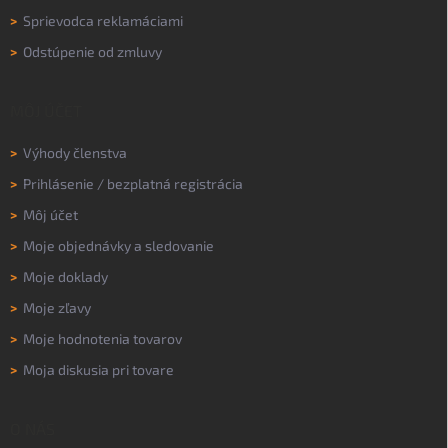
>
Sprievodca reklamáciami
>
Odstúpenie od zmluvy
MÔJ ÚČET
>
Výhody členstva
>
Prihlásenie
/
bezplatná registrácia
>
Môj účet
>
Moje objednávky a sledovanie
>
Moje doklady
>
Moje zľavy
>
Moje hodnotenia tovarov
>
Moja diskusia pri tovare
O NÁS