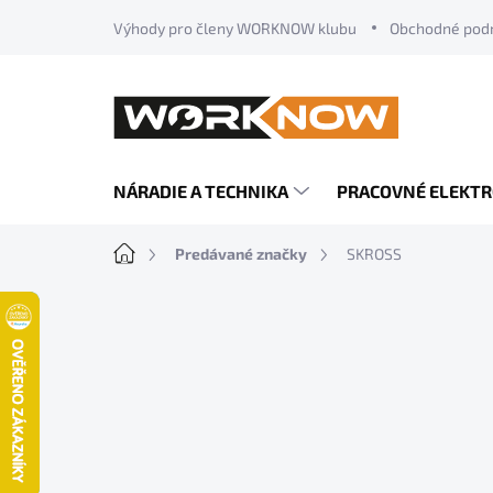
Prejsť
Výhody pro členy WORKNOW klubu
Obchodné pod
na
obsah
NÁRADIE A TECHNIKA
PRACOVNÉ ELEKT
Domov
Predávané značky
SKROSS