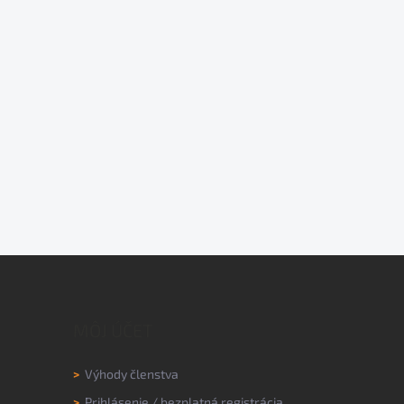
MÔJ ÚČET
>
Výhody členstva
>
Prihlásenie
/
bezplatná registrácia