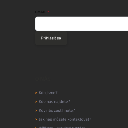
EMAIL
Prihlásiť sa
O NÁS
>
Kdo jsme?
>
Kde nás najdete?
>
Kdy nás zastihnete?
>
Jak nás můžete kontaktovat?
>
Affiliate - provizní systém