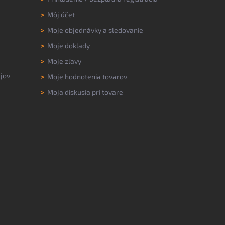
>
Môj účet
>
Moje objednávky a sledovanie
>
Moje doklady
>
Moje zľavy
jov
>
Moje hodnotenia tovarov
>
Moja diskusia pri tovare