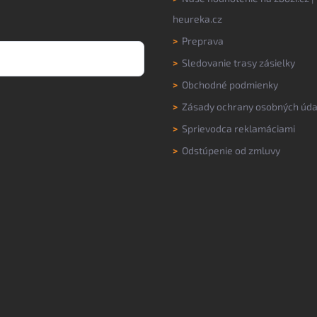
heureka.cz
>
Preprava
>
Sledovanie trasy zásielky
>
Obchodné podmienky
>
Zásady ochrany osobných úda
>
Sprievodca reklamáciami
>
Odstúpenie od zmluvy