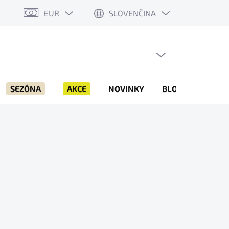
EUR
SLOVENČINA
PRÁZDNY KOŠÍK
NÁKUPNÝ
KOŠÍK
SEZÓNA
AKCE
NOVINKY
BLOG
ZNAČK