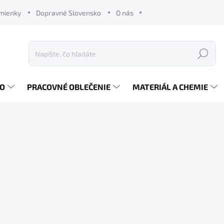
mienky
Dopravné Slovensko
O nás
Hľadať
RO
PRACOVNÉ OBLEČENIE
MATERIÁL A CHEMIE