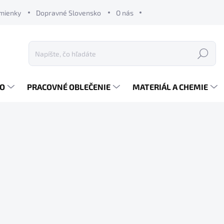
mienky
Dopravné Slovensko
O nás
Hľadať
RO
PRACOVNÉ OBLEČENIE
MATERIÁL A CHEMIE