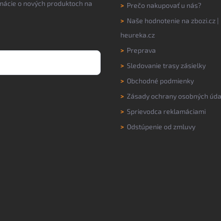
rmácie o nových produktoch na
>
Prečo nakupovať u nás?
>
Naše hodnotenie na
zbozi.cz
|
heureka.cz
>
Preprava
>
Sledovanie trasy zásielky
>
Obchodné podmienky
>
Zásady ochrany osobných úda
>
Sprievodca reklamáciami
>
Odstúpenie od zmluvy