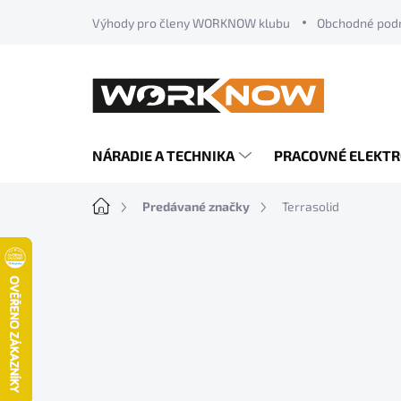
Prejsť
Výhody pro členy WORKNOW klubu
Obchodné pod
na
obsah
NÁRADIE A TECHNIKA
PRACOVNÉ ELEKT
Domov
Predávané značky
Terrasolid