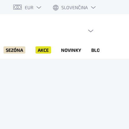
EUR
SLOVENČINA
PRÁZDNY KOŠÍK
NÁKUPNÝ
KOŠÍK
SEZÓNA
AKCE
NOVINKY
BLOG
ZNAČK