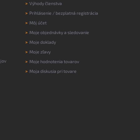
>
Výhody členstva
>
Prihlásenie
/
bezplatná registrácia
>
Môj účet
>
Moje objednávky a sledovanie
>
Moje doklady
>
Moje zľavy
jov
>
Moje hodnotenia tovarov
>
Moja diskusia pri tovare