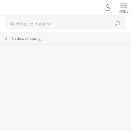
Přejít
na
obsah
Hledat
Hadicové spony