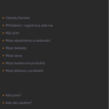
MŮJ ÚČET
>
Výhody členství
>
Přihlášení
/
registrace zdarma
>
Můj účet
>
Moje objednávky a sledování
>
Moje doklady
>
Moje slevy
>
Moje hodnocení produktů
>
Moje diskuze u produktů
O NÁS
>
Kdo jsme?
>
Kde nás najdete?