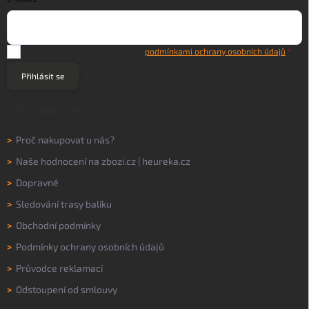
Vložením e-mailu souhlasíte s
podmínkami ochrany osobních údajů
Přihlásit se
VŠE O NÁKUPU
>
Proč nakupovat u nás?
>
Naše hodnocení na
zbozi.cz
|
heureka.cz
>
Dopravné
>
Sledování trasy balíku
>
Obchodní podmínky
>
Podmínky ochrany osobních údajů
>
Průvodce reklamací
>
Odstoupení od smlouvy