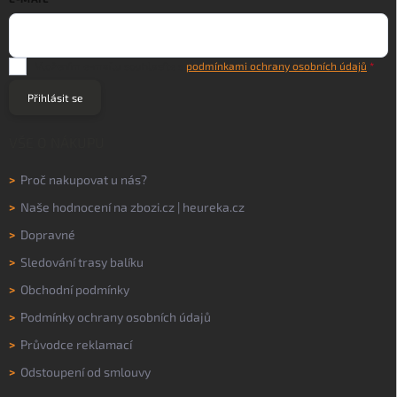
Vložením e-mailu souhlasíte s
podmínkami ochrany osobních údajů
Přihlásit se
VŠE O NÁKUPU
>
Proč nakupovat u nás?
>
Naše hodnocení na
zbozi.cz
|
heureka.cz
>
Dopravné
>
Sledování trasy balíku
>
Obchodní podmínky
>
Podmínky ochrany osobních údajů
>
Průvodce reklamací
>
Odstoupení od smlouvy