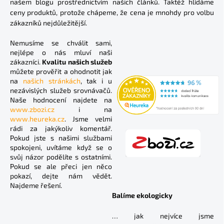
našem blogu prostřednictvím našich článků. Taktéž hlídáme
ceny produktů, protože chápeme, že cena je mnohdy pro volbu
zákazníků nejdůležitější.
Nemusíme se chválit sami,
nejlépe o nás mluví naši
zákazníci.
Kvalitu našich služeb
můžete prověřit a ohodnotit jak
na
našich stránkách
, tak i u
nezávislých služeb srovnávačů.
Naše hodnocení najdete na
www.zbozi.cz
i na
www.heureka.cz
. Jsme velmi
rádi za jakýkoliv komentář.
Pokud jste s našimi službami
spokojeni, uvítáme když se o
svůj názor podělíte s ostatními.
Pokud se ale přeci jen něco
pokazí, dejte nám vědět.
Najdeme řešení.
Balíme ekologicky
… jak nejvíce jsme