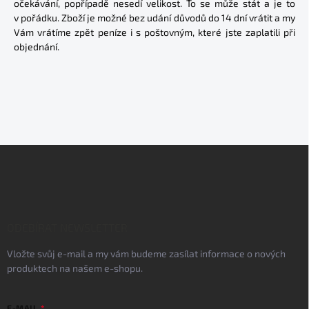
očekávání, popřípadě nesedí velikost. To se může stát a je to
v pořádku. Zboží je možné bez udání důvodů do 14 dní vrátit a my
Vám vrátíme zpět peníze i s poštovným, které jste zaplatili při
objednání.
Z
á
p
a
t
í
ODEBÍRAT NEWSLETTER
Vložte svůj e-mail a my vám budeme zasílat informace o nových
produktech na našem e-shopu.
E-MAIL