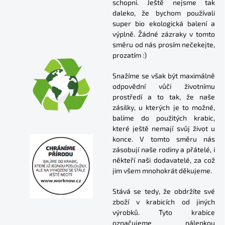
schopni. Ještě nejsme tak
daleko, že bychom používali
super bio ekologická balení a
výplně. Žádné zázraky v tomto
směru od nás prosím nečekejte,
prozatím :)
Snažíme se však být maximálně
odpovědní vůči životnímu
prostředí a to tak, že naše
zásilky, u kterých je to možné,
balíme do použitých krabic,
které ještě nemají svůj život u
konce. V tomto směru nás
zásobují naše rodiny a přátelé, i
někteří naši dodavatelé, za což
jim všem mnohokrát děkujeme.
Stává se tedy, že obdržíte své
zboží v krabicích od jiných
výrobků. Tyto krabice
označujeme nálepkou