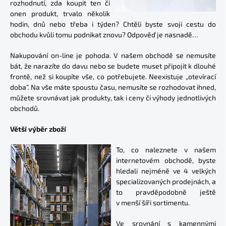
rozhodnutí, zda koupit ten či
onen produkt, trvalo několik
hodin, dnů nebo třeba i týden? Chtěli byste svoji cestu do
obchodu kvůli tomu podnikat znovu? Odpověď je nasnadě…
Nakupování on-line je pohoda. V našem obchodě se nemusíte
bát, že narazíte do davu nebo se budete muset připojit k dlouhé
frontě, než si koupíte vše, co potřebujete. Neexistuje „otevírací
doba“. Na vše máte spoustu času, nemusíte se rozhodovat ihned,
můžete srovnávat jak produkty, tak i ceny či výhody jednotlivých
obchodů.
Větší výběr zboží
To, co naleznete v našem
internetovém obchodě, byste
hledali nejméně ve 4 velkých
specializovaných prodejnách, a
to pravděpodobně ještě
v menší šíři sortimentu.
Ve srovnání s kamennými