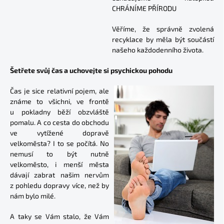
CHRÁNÍME PŘÍRODU
Věříme, že správně zvolená
recyklace by měla být součástí
našeho každodenního života.
Šetřete svůj čas a uchovejte si psychickou pohodu
Čas je sice relativní pojem, ale
známe to všichni, ve frontě
u pokladny běží obzvláště
pomalu. A co cesta do obchodu
ve vytížené dopravě
velkoměsta? I to se počítá. No
nemusí to být nutně
velkoměsto, i menší města
dávají zabrat našim nervům
z pohledu dopravy více, než by
nám bylo milé.
A taky se Vám stalo, že Vám