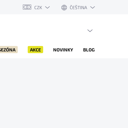
CZK
ČEŠTINA
PRÁZDNÝ KOŠÍK
NÁKUPNÍ
KOŠÍK
SEZÓNA
AKCE
NOVINKY
BLOG
ZNAČKY