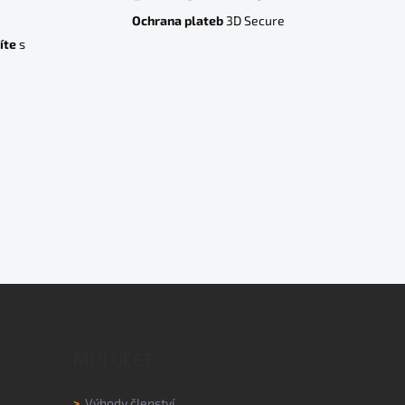
Ochrana plateb
3D Secure
íte
s
MŮJ ÚČET
>
Výhody členství