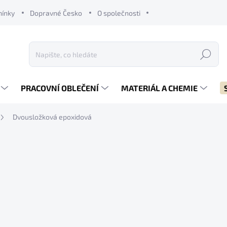
mínky
Dopravné Česko
O společnosti
Hledat
PRACOVNÍ OBLEČENÍ
MATERIÁL A CHEMIE
Dvousložková epoxidová