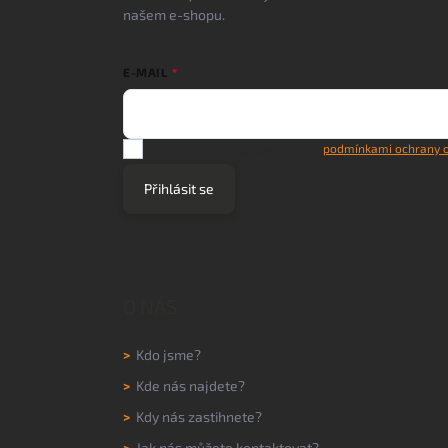
našem e-shopu.
E-MAIL
Vložením e-mailu souhlasíte s
podmínkami ochrany o
Přihlásit se
O NÁS
>
Kdo jsme?
>
Kde nás najdete?
>
Kdy nás zastihnete?
>
Jak nás můžete kontaktovat?