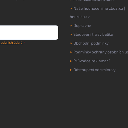
>
Naše hodnocení na
zbozi.cz
|
heureka.cz
>
Dopravné
>
Sledování trasy balíku
sobních údajů
>
Obchodní podmínky
>
Podmínky ochrany osobních ú
>
Průvodce reklamací
>
Odstoupení od smlouvy