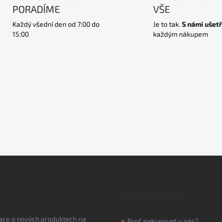
PORADÍME
VŠE
Každý všední den od 7:00 do
Je to tak.
S námi ušetř
15:00
každým nákupem
VŠE O NÁKUPU
mace o nových produktech na
>
Proč nakupovat u nás?