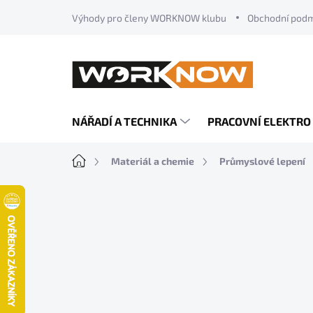
Přejít
Výhody pro členy WORKNOW klubu
Obchodní pod
na
obsah
NÁŘADÍ A TECHNIKA
PRACOVNÍ ELEKTRO
Domů
Materiál a chemie
Průmyslové lepení