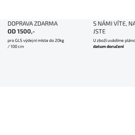
DOPRAVA ZDARMA
S NÁMI VÍTE, N
OD 1500,-
JSTE
pro GLS výdejní místa do 20kg
U zboží uvádíme plán
/ 100 cm
datum doručení
A
ZDARMA