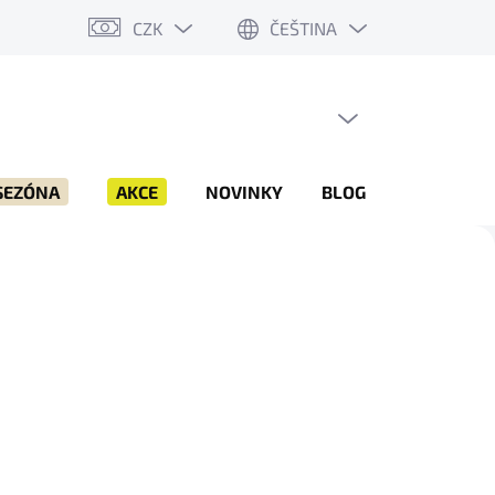
CZK
ČEŠTINA
PRÁZDNÝ KOŠÍK
NÁKUPNÍ
KOŠÍK
SEZÓNA
AKCE
NOVINKY
BLOG
ZNAČKY
Následující