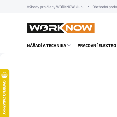
Přejít
Výhody pro členy WORKNOW klubu
Obchodní pod
na
obsah
NÁŘADÍ A TECHNIKA
PRACOVNÍ ELEKTRO
"
J
Předchozí
e
d
i
n
ý
z
p