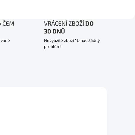
A ČEM
VRÁCENÍ ZBOŽÍ
DO
30 DNŮ
ované
Nevyužité zboží? U nás žádný
problém!