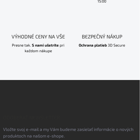
15:00
VÝHODNÉ CENY NA VŠE
BEZPEČNÝ NÁKUP
Presne tak.
S nami ušetríte
pri
Ochrana platieb
3D Secure
každom nákupe
Z
á
p
ä
t
i
ODOBERAŤ NEWSLETTER
e
Vložte svoj e-mail a my Vám budeme zasielať informácie o nových
produktoch na našom e-shope.