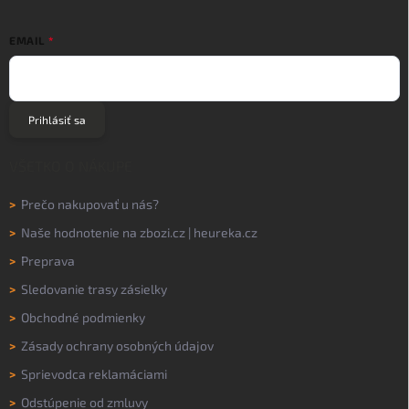
EMAIL
Prihlásiť sa
VŠETKO O NÁKUPE
>
Prečo nakupovať u nás?
>
Naše hodnotenie na
zbozi.cz
|
heureka.cz
>
Preprava
>
Sledovanie trasy zásielky
>
Obchodné podmienky
>
Zásady ochrany osobných údajov
>
Sprievodca reklamáciami
>
Odstúpenie od zmluvy