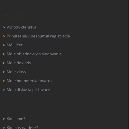
MÔJ ÚČET
>
Výhody členstva
>
Prihlásenie
/
bezplatná registrácia
>
Môj účet
>
Moje objednávky a sledovanie
>
Moje doklady
>
Moje zľavy
>
Moje hodnotenia tovarov
>
Moja diskusia pri tovare
O NÁS
>
Kdo jsme?
>
Kde nás najdete?