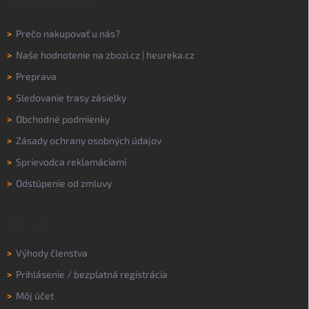
VŠETKO O NÁKUPE
>
Prečo nakupovať u nás?
>
Naše hodnotenie na
zbozi.cz
|
heureka.cz
>
Preprava
>
Sledovanie trasy zásielky
>
Obchodné podmienky
>
Zásady ochrany osobných údajov
>
Sprievodca reklamáciami
>
Odstúpenie od zmluvy
MÔJ ÚČET
>
Výhody členstva
>
Prihlásenie
/
bezplatná registrácia
>
Môj účet