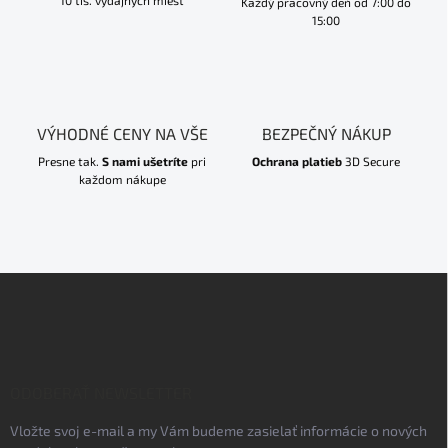
10 tis. výdajných miest
Každý pracovný deň od 7:00 do
15:00
VÝHODNÉ CENY NA VŠE
BEZPEČNÝ NÁKUP
Presne tak.
S nami ušetríte
pri
Ochrana platieb
3D Secure
každom nákupe
Z
á
p
ä
t
i
ODOBERAŤ NEWSLETTER
e
Vložte svoj e-mail a my Vám budeme zasielať informácie o nových