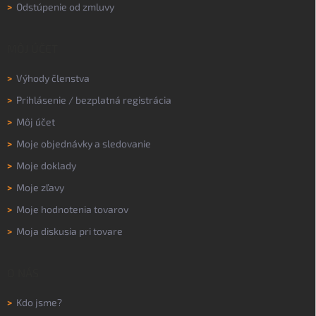
>
Odstúpenie od zmluvy
MÔJ ÚČET
>
Výhody členstva
>
Prihlásenie
/
bezplatná registrácia
>
Môj účet
>
Moje objednávky a sledovanie
>
Moje doklady
>
Moje zľavy
>
Moje hodnotenia tovarov
>
Moja diskusia pri tovare
O NÁS
>
Kdo jsme?