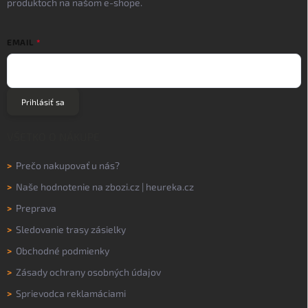
produktoch na našom e-shope.
EMAIL
Prihlásiť sa
VŠETKO O NÁKUPE
>
Prečo nakupovať u nás?
>
Naše hodnotenie na
zbozi.cz
|
heureka.cz
>
Preprava
>
Sledovanie trasy zásielky
>
Obchodné podmienky
>
Zásady ochrany osobných údajov
>
Sprievodca reklamáciami