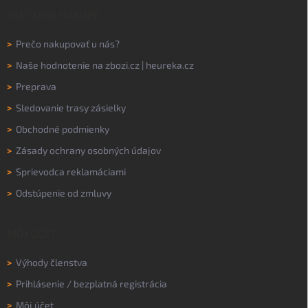
VŠETKO O NÁKUPE
>
Prečo nakupovať u nás?
>
Naše hodnotenie na
zbozi.cz
|
heureka.cz
>
Preprava
>
Sledovanie trasy zásielky
>
Obchodné podmienky
>
Zásady ochrany osobných údajov
>
Sprievodca reklamáciami
>
Odstúpenie od zmluvy
MÔJ ÚČET
>
Výhody členstva
>
Prihlásenie
/
bezplatná registrácia
>
Môj účet