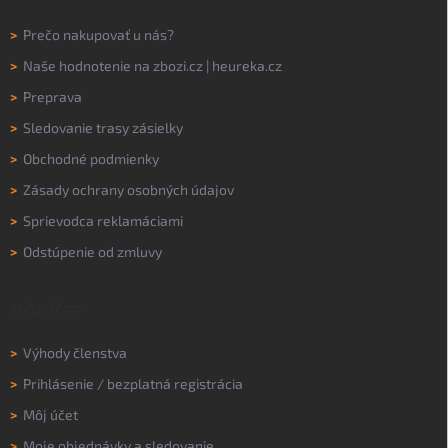
>
Prečo nakupovať u nás?
>
Naše hodnotenie na
zbozi.cz
|
heureka.cz
>
Preprava
>
Sledovanie trasy zásielky
>
Obchodné podmienky
>
Zásady ochrany osobných údajov
>
Sprievodca reklamáciami
>
Odstúpenie od zmluvy
MÔJ ÚČET
>
Výhody členstva
>
Prihlásenie
/
bezplatná registrácia
>
Môj účet
>
Moje objednávky a sledovanie