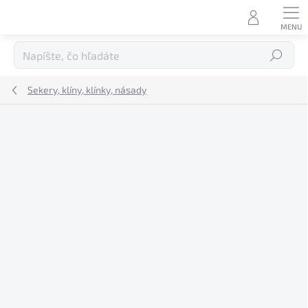
Prejsť
na
obsah
Hľadať
Sekery, klíny, klínky, násady