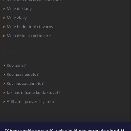
>
Moje doklady
>
Moje zľavy
>
Moje hodnotenia tovarov
>
Moja diskusia pri tovare
O NÁS
>
Kdo jsme?
>
Kde nás najdete?
>
Kdy nás zastihnete?
>
Jak nás můžete kontaktovat?
>
Affiliate - provizní systém
Súbory
cookie
opravujú web ako klinec opravuje dieru! 🍪