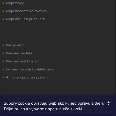
>
Moje zľavy
>
Moje hodnotenia tovarov
>
Moja diskusia pri tovare
O NÁS
>
Kdo jsme?
>
Kde nás najdete?
>
Kdy nás zastihnete?
>
Jak nás můžete kontaktovat?
>
Affiliate - provizní systém
Súbory
cookie
opravujú web ako klinec opravuje dieru! 🍪
Prijmite ich a vytvorme spolu niečo skvelé!