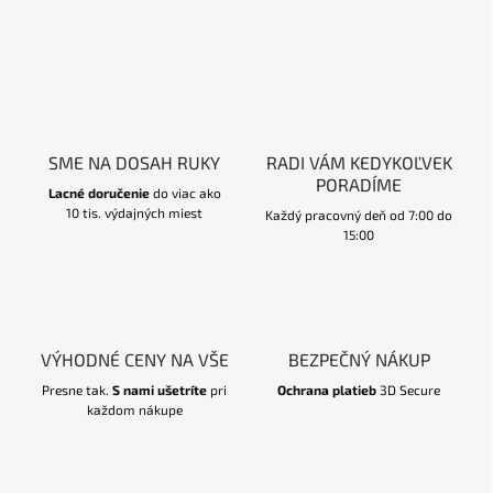
SME NA DOSAH RUKY
RADI VÁM KEDYKOĽVEK
PORADÍME
Lacné doručenie
do viac ako
10 tis. výdajných miest
Každý pracovný deň od 7:00 do
15:00
VÝHODNÉ CENY NA VŠE
BEZPEČNÝ NÁKUP
Presne tak.
S nami ušetríte
pri
Ochrana platieb
3D Secure
každom nákupe