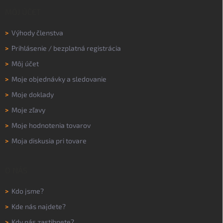
MÔJ ÚČET
>
Výhody členstva
>
Prihlásenie
/
bezplatná registrácia
>
Môj účet
>
Moje objednávky a sledovanie
>
Moje doklady
>
Moje zľavy
>
Moje hodnotenia tovarov
>
Moja diskusia pri tovare
O NÁS
>
Kdo jsme?
>
Kde nás najdete?
>
Kdy nás zastihnete?