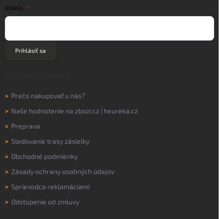
EMAIL
Prihlásiť sa
VŠETKO O NÁKUPE
>
Prečo nakupovať u nás?
>
Naše hodnotenie na
zbozi.cz
|
heureka.cz
>
Preprava
>
Sledovanie trasy zásielky
>
Obchodné podmienky
>
Zásady ochrany osobných údajov
>
Sprievodca reklamáciami
>
Odstúpenie od zmluvy