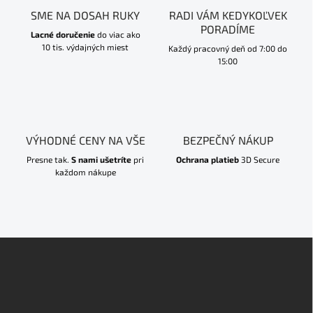
SME NA DOSAH RUKY
RADI VÁM KEDYKOĽVEK
PORADÍME
Lacné doručenie
do viac ako
10 tis. výdajných miest
Každý pracovný deň od 7:00 do
15:00
VÝHODNÉ CENY NA VŠE
BEZPEČNÝ NÁKUP
Presne tak.
S nami ušetríte
pri
Ochrana platieb
3D Secure
každom nákupe
Z
á
p
ä
t