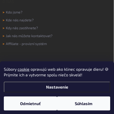
O NÁS
>
Kdo jsme?
>
Kde nás najdete?
>
Kdy nás zastihnete?
>
Jak nás můžete kontaktovat?
>
Affiliate - provizní systém
Súbory
cookie
opravujú web ako klinec opravuje dieru! 🍪
Prijmite ich a vytvorme spolu niečo skvelé!
Nastavenie
Copyright 2026
WORKNOW
. Všetky práva vyhradené.
Upraviť nastavenie
cookies
Odmietnuť
Súhlasím
Vytvoril Shoptet