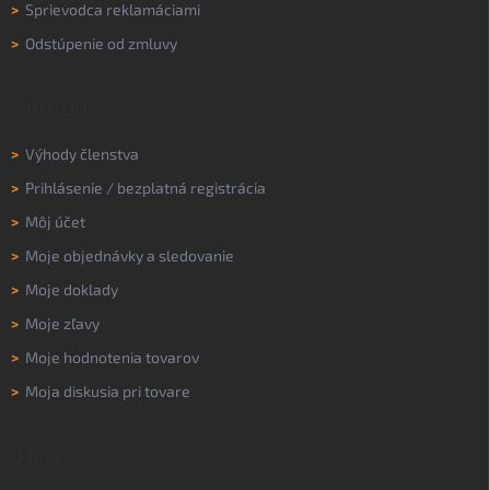
>
Sprievodca reklamáciami
>
Odstúpenie od zmluvy
MÔJ ÚČET
>
Výhody členstva
>
Prihlásenie
/
bezplatná registrácia
>
Môj účet
>
Moje objednávky a sledovanie
>
Moje doklady
>
Moje zľavy
>
Moje hodnotenia tovarov
>
Moja diskusia pri tovare
O NÁS