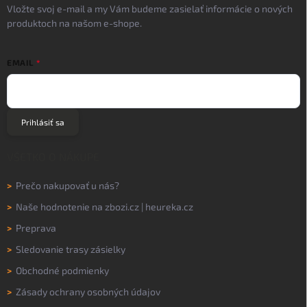
Vložte svoj e-mail a my Vám budeme zasielať informácie o nových
produktoch na našom e-shope.
EMAIL
Prihlásiť sa
VŠETKO O NÁKUPE
>
Prečo nakupovať u nás?
>
Naše hodnotenie na
zbozi.cz
|
heureka.cz
>
Preprava
>
Sledovanie trasy zásielky
>
Obchodné podmienky
>
Zásady ochrany osobných údajov