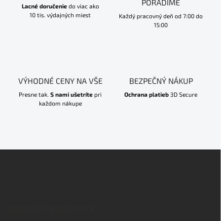
PORADÍME
Lacné doručenie
do viac ako
10 tis. výdajných miest
Každý pracovný deň od 7:00 do
15:00
VÝHODNÉ CENY NA VŠE
BEZPEČNÝ NÁKUP
Presne tak.
S nami ušetríte
pri
Ochrana platieb
3D Secure
každom nákupe
Z
á
p
ä
t
i
ODOBERAŤ NEWSLETTER
e