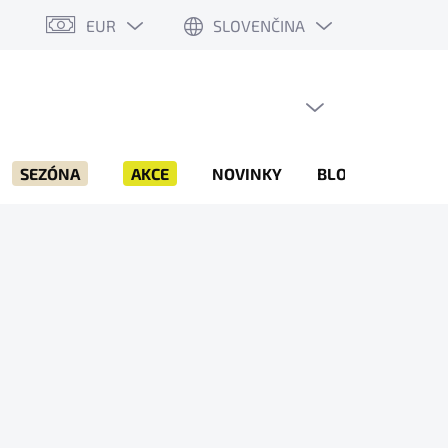
EUR
SLOVENČINA
PRÁZDNY KOŠÍK
NÁKUPNÝ
KOŠÍK
SEZÓNA
AKCE
NOVINKY
BLOG
ZNAČK