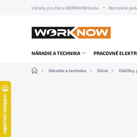
Prejsť
Výhody pro členy WORKNOW klubu
Obchodné pod
na
obsah
NÁRADIE A TECHNIKA
PRACOVNÉ ELEKT
Domov
Náradie a technika
Dílna
Důlčíky, 