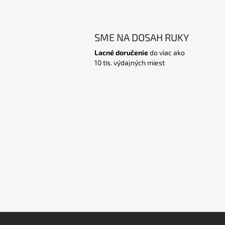
SME NA DOSAH RUKY
Lacné doručenie
do viac ako
10 tis. výdajných miest
Z