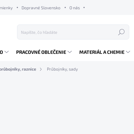
mienky
Dopravné Slovensko
O nás
Hľadať
RO
PRACOVNÉ OBLEČENIE
MATERIÁL A CHEMIE
průbojníky, raznice
Průbojníky, sady