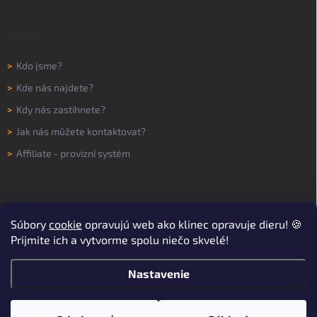
O NÁS
>
Kdo jsme?
>
Kde nás najdete?
>
Kdy nás zastihnete?
>
Jak nás můžete kontaktovat?
>
Affiliate - provizní systém
Súbory
cookie
opravujú web ako klinec opravuje dieru! 🍪
Prijmite ich a vytvorme spolu niečo skvelé!
Nastavenie
Copyright 2026
WORKNOW
. Všetky práva vyhradené.
Upraviť nastavenie
cookies