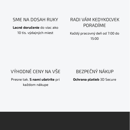
SME NA DOSAH RUKY
RADI VÁM KEDYKOĽVEK
PORADÍME
Lacné doručenie
do viac ako
10 tis. výdajných miest
Každý pracovný deň od 7:00 do
15:00
VÝHODNÉ CENY NA VŠE
BEZPEČNÝ NÁKUP
Presne tak.
S nami ušetríte
pri
Ochrana platieb
3D Secure
každom nákupe
Z
á
p