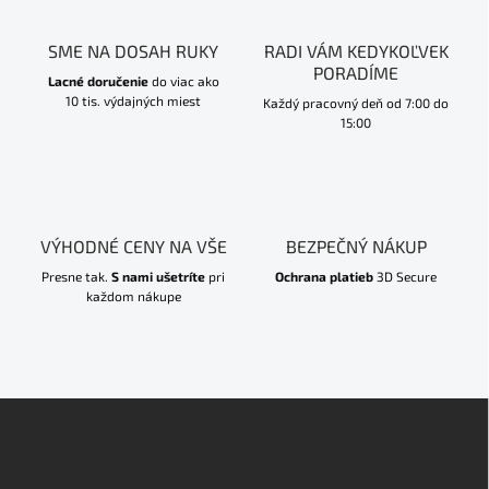
SME NA DOSAH RUKY
RADI VÁM KEDYKOĽVEK
PORADÍME
Lacné doručenie
do viac ako
10 tis. výdajných miest
Každý pracovný deň od 7:00 do
15:00
VÝHODNÉ CENY NA VŠE
BEZPEČNÝ NÁKUP
Presne tak.
S nami ušetríte
pri
Ochrana platieb
3D Secure
každom nákupe
Z
á
p
ä