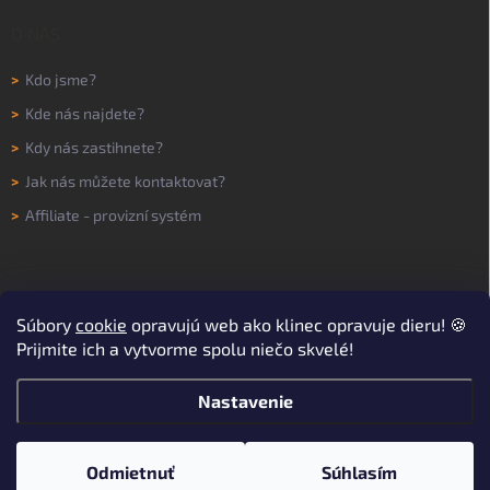
O NÁS
>
Kdo jsme?
>
Kde nás najdete?
>
Kdy nás zastihnete?
>
Jak nás můžete kontaktovat?
>
Affiliate - provizní systém
Súbory
cookie
opravujú web ako klinec opravuje dieru! 🍪
Prijmite ich a vytvorme spolu niečo skvelé!
Nastavenie
Copyright 2026
WORKNOW
. Všetky práva vyhradené.
Upraviť nastavenie
cookies
Odmietnuť
Súhlasím