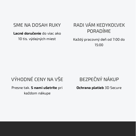
SME NA DOSAH RUKY
RADI VÁM KEDYKOĽVEK
PORADÍME
Lacné doručenie
do viac ako
10 tis. výdajných miest
Každý pracovný deň od 7:00 do
15:00
VÝHODNÉ CENY NA VŠE
BEZPEČNÝ NÁKUP
Presne tak.
S nami ušetríte
pri
Ochrana platieb
3D Secure
každom nákupe
Z
á