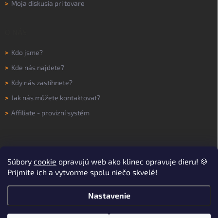
>
Moja diskusia pri tovare
O NÁS
>
Kdo jsme?
>
Kde nás najdete?
>
Kdy nás zastihnete?
>
Jak nás můžete kontaktovat?
>
Affiliate - provizní systém
Súbory
cookie
opravujú web ako klinec opravuje dieru! 🍪
Prijmite ich a vytvorme spolu niečo skvelé!
Nastavenie
Copyright 2026
WORKNOW
. Všetky práva vyhradené.
Upraviť nastavenie