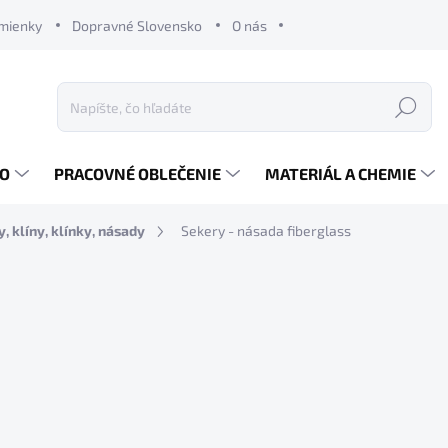
mienky
Dopravné Slovensko
O nás
Hľadať
RO
PRACOVNÉ OBLEČENIE
MATERIÁL A CHEMIE
, klíny, klínky, násady
Sekery - násada fiberglass