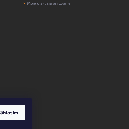
>
Moja diskusia pri tovare
Súhlasím