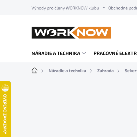
Prejsť
Výhody pro členy WORKNOW klubu
Obchodné pod
na
obsah
NÁRADIE A TECHNIKA
PRACOVNÉ ELEKT
Domov
Náradie a technika
Zahrada
Sekery