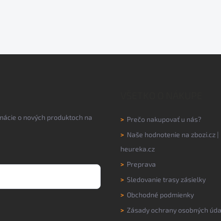
VŠETKO O NÁKUPE
rmácie o nových produktoch na
>
Prečo nakupovať u nás?
>
Naše hodnotenie na
zbozi.cz
|
heureka.cz
>
Preprava
>
Sledovanie trasy zásielky
>
Obchodné podmienky
>
Zásady ochrany osobných úda