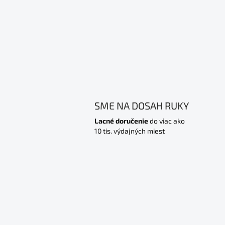
SME NA DOSAH RUKY
Lacné doručenie
do viac ako
10 tis. výdajných miest