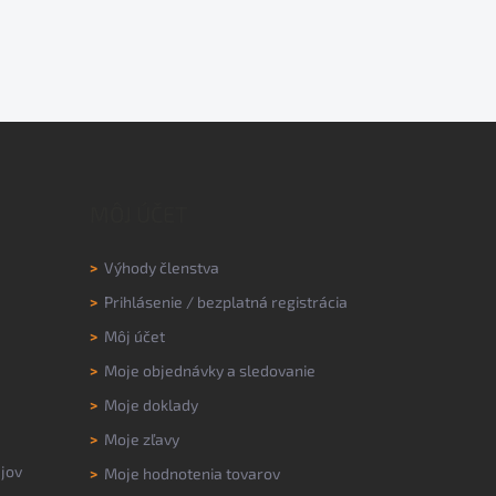
MÔJ ÚČET
>
Výhody členstva
>
Prihlásenie
/
bezplatná registrácia
>
Môj účet
>
Moje objednávky a sledovanie
>
Moje doklady
>
Moje zľavy
jov
>
Moje hodnotenia tovarov