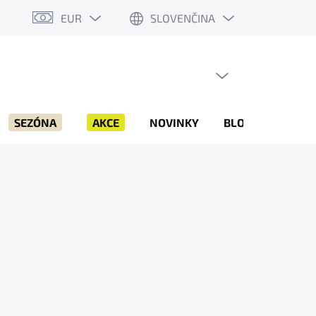
EUR
SLOVENČINA
PRÁZDNY KOŠÍK
NÁKUPNÝ
KOŠÍK
SEZÓNA
AKCE
NOVINKY
BLOG
ZNAČK