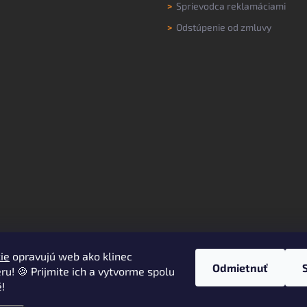
>
Sprievodca reklamáciami
>
Odstúpenie od zmluvy
ie
opravujú web ako klinec
Odmietnuť
ru! 🍪 Prijmite ich a vytvorme spolu
!