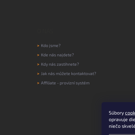
O NÁS
>
Kdo jsme?
>
Kde nás najdete?
>
Kdy nás zastihnete?
>
Jak nás můžete kontaktovat?
>
Affiliate - provizní systém
Súbory
cook
opravuje die
niečo skvelé