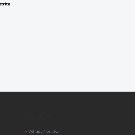
etríte
MÔJ ÚČET
>
Výhody členstva