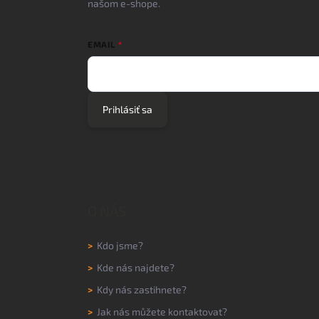
našom e-shope.
EMAIL
Prihlásiť sa
O NÁS
>
Kdo jsme?
>
Kde nás najdete?
>
Kdy nás zastihnete?
>
Jak nás můžete kontaktovat?