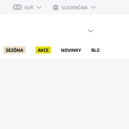
EUR
SLOVENČINA
PRÁZDNY KOŠÍK
NÁKUPNÝ
KOŠÍK
SEZÓNA
AKCE
NOVINKY
BLOG
ZNAČK