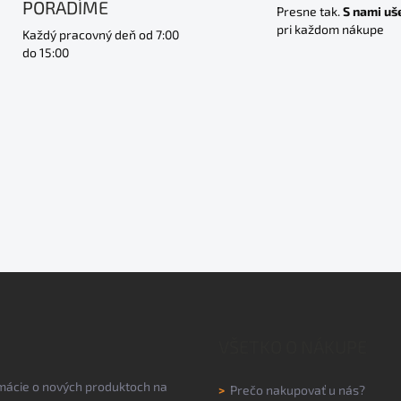
PORADÍME
Presne tak.
S nami uš
pri každom nákupe
Každý pracovný deň od 7:00
do 15:00
VŠETKO O NÁKUPE
rmácie o nových produktoch na
>
Prečo nakupovať u nás?