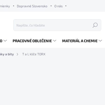
mienky
Dopravné Slovensko
O nás
Hľadať
RO
PRACOVNÉ OBLEČENIE
MATERIÁL A CHEMIE
ky a bity
T a L klíče TORX