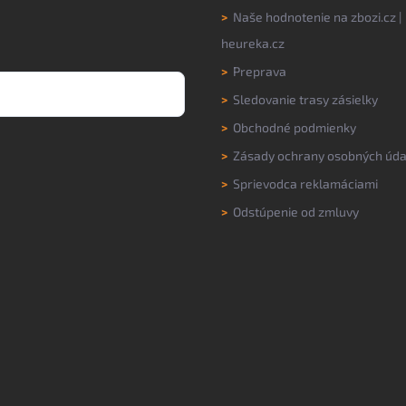
>
Naše hodnotenie na
zbozi.cz
|
heureka.cz
>
Preprava
>
Sledovanie trasy zásielky
>
Obchodné podmienky
>
Zásady ochrany osobných úda
>
Sprievodca reklamáciami
>
Odstúpenie od zmluvy