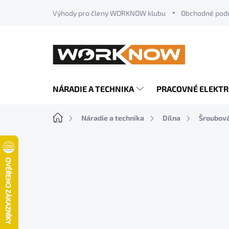
Prejsť
Výhody pro členy WORKNOW klubu
Obchodné pod
na
obsah
NÁRADIE A TECHNIKA
PRACOVNÉ ELEKT
Domov
Náradie a technika
Dílna
Šroubová