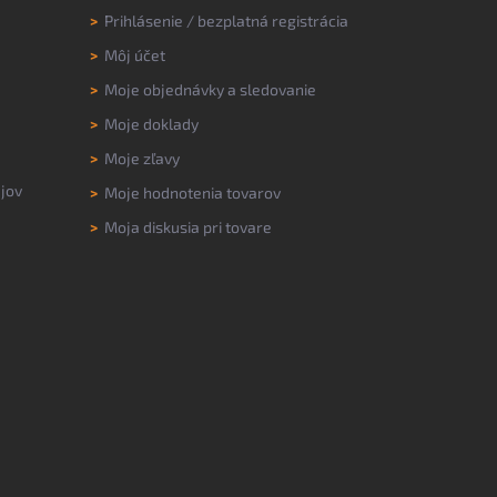
>
Prihlásenie
/
bezplatná registrácia
>
Môj účet
>
Moje objednávky a sledovanie
>
Moje doklady
>
Moje zľavy
jov
>
Moje hodnotenia tovarov
>
Moja diskusia pri tovare