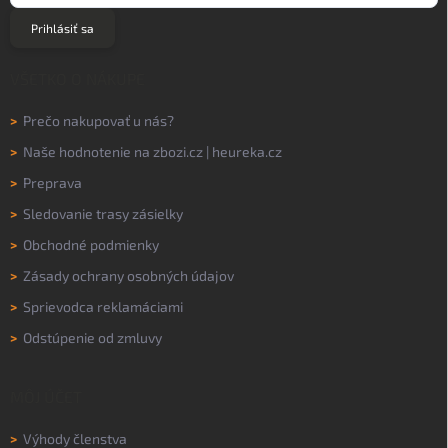
Prihlásiť sa
VŠETKO O NÁKUPE
>
Prečo nakupovať u nás?
>
Naše hodnotenie na
zbozi.cz
|
heureka.cz
>
Preprava
>
Sledovanie trasy zásielky
>
Obchodné podmienky
>
Zásady ochrany osobných údajov
>
Sprievodca reklamáciami
>
Odstúpenie od zmluvy
MÔJ ÚČET
>
Výhody členstva