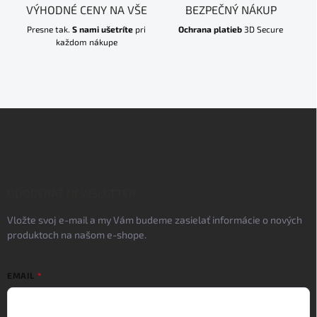
VÝHODNÉ CENY NA VŠE
BEZPEČNÝ NÁKUP
Presne tak.
S nami ušetríte
pri
Ochrana platieb
3D Secure
každom nákupe
Z
á
p
ä
t
i
ODOBERAŤ NEWSLETTER
e
Vložte svoj e-mail a my Vám budeme zasielať informácie o nových
produktoch na našom e-shope.
EMAIL